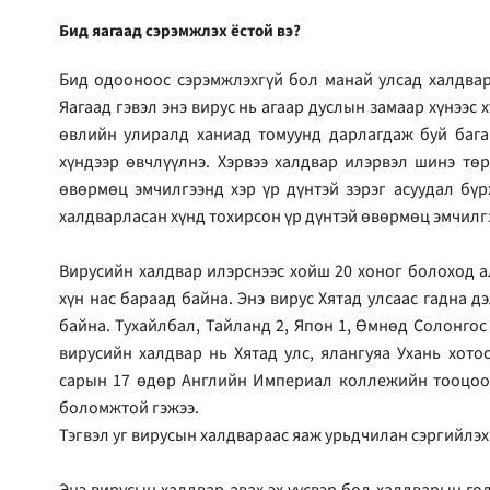
Бид яагаад сэрэмжлэх ёстой вэ?
Бид одооноос сэрэмжлэхгүй бол манай улсад халдвар
Яагаад гэвэл энэ вирус нь агаар дуслын замаар хүнээс
өвлийн улиралд ханиад томуунд дарлагдаж буй бага 
хүндээр өвчлүүлнэ. Хэрвээ халдвар илэрвэл шинэ төр
өвөрмөц эмчилгээнд хэр үр дүнтэй зэрэг асуудал бү
халдварласан хүнд тохирсон үр дүнтэй өвөрмөц эмчилг
Вирусийн халдвар илэрснээс хойш 20 хоног болоход а
хүн нас бараад байна. Энэ вирус Хятад улсаас гадна д
байна. Тухайлбал, Тайланд 2, Япон 1, Өмнөд Солонгос 
вирусийн халдвар нь Хятад улс, ялангуяа Ухань хото
сарын 17 өдөр Английн Империал коллежийн тооцоол
боломжтой гэжээ.
Тэгвэл уг вирусын халдвараас яаж урьдчилан сэргийлэх
Энэ вирусын халдвар авах эх үүсвэр бол халдварын гол