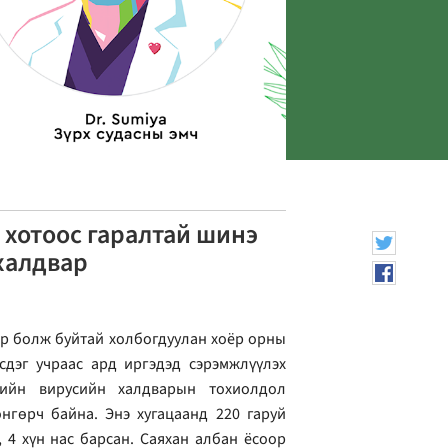
 хотоос гаралтай шинэ
халдвар
ар болж буйтай холбогдуулан хоёр орны
сдэг учраас ард иргэдэд сэрэмжлүүлэх
лийн вирусийн халдварын тохиолдол
нгөрч байна. Энэ хугацаанд 220 гаруй
 4 хүн нас барсан. Саяхан албан ёсоор