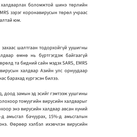
д халдварлах боломжтой шинэ төрлийн
EMRS зэрэг коронавирусын төрөл учраас
лалтай юм.
й захаас шалтгаан тодорхойгүй уушигны
алдвар өмнө нь бүртгэгдэж байгаагүй
өрөлд та бидний сайн мэдэх SARS, EMRS
 вирусын халдвар Азийн улс орнуудаар
нас барахад хүргэсэн билээ.
д, доод замын эд эсийг гэмтээж уушгины
 болохоор томуугийн вирусийн халдварыг
охоор энэ вирусийн халдвар авсан хүний
-д амьсгал бачуурах, 15%-д амьсгалын
эрнэ. Өөрөөр хэлбэл ихэвчлэн вирусийн