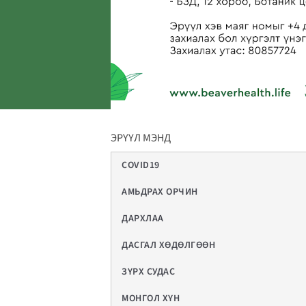
ЭРҮҮЛ МЭНД
COVID19
АМЬДРАХ ОРЧИН
ДАРХЛАА
ДАСГАЛ ХӨДӨЛГӨӨН
ЗҮРХ СУДАС
МОНГОЛ ХҮН