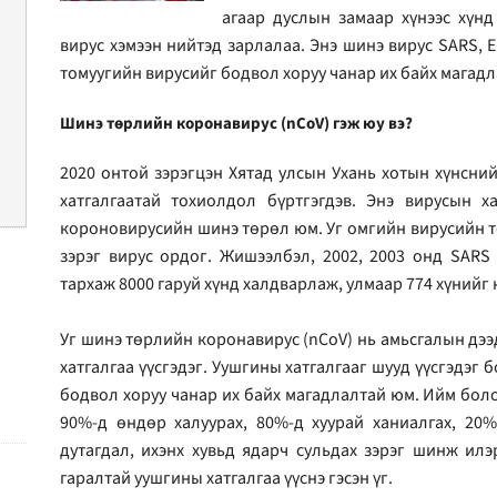
агаар дуслын замаар хүнээс хүн
вирус хэмээн нийтэд зарлалаа.
Энэ шинэ вирус SARS, 
томуугийн вирусийг бодвол хоруу чанар их байх магад
Шинэ төрлийн коронавирус (nCoV) гэж юу вэ?
2020 онтой зэрэгцэн Хятад улсын Ухань хотын хүнсни
хатгалгаатай тохиолдол бүртгэгдэв. Энэ вирусын х
короновирусийн шинэ төрөл юм. Уг омгийн вирусийн т
зэрэг вирус ордог. Жишээлбэл, 2002, 2003 онд SARS
тархаж 8000 гаруй хүнд халдварлаж, улмаар 774 хүнийг 
Уг шинэ төрлийн коронавирус (nCoV) нь амьсгалын дээ
хатгалгаа үүсгэдэг. Уушгины хатгалгааг шууд үүсгэдэг
бодвол хоруу чанар их байх магадлалтай юм. Ийм бол
90%-д өндөр халуурах, 80%-д хуурай ханиалгах, 20%
дутагдал, ихэнх хувьд ядарч сульдах зэрэг шинж ил
гаралтай уушгины хатгалгаа үүснэ гэсэн үг.