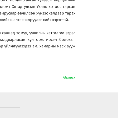
оломт Хятад улсын Ухань хотоос гарсан
г вирусаар өвчилсөн хүнээс халдвар тарах
эхийг шалгаж илрүүлэг хийх хэрэгтэй.
 ханиад томуу, уушигны хатгалгаа зэрэг
халдварласан хүн орж ирсэн болохыг
ар үйлчлүүлэхдээ ам, хамарны маск зүүж
Өмнөх