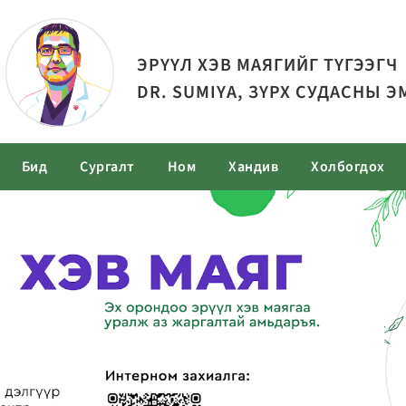
ЭРҮҮЛ ХЭВ МАЯГИЙГ ТҮГЭЭГЧ
DR. SUMIYA, ЗҮРХ СУДАСНЫ Э
Бид
Сургалт
Ном
Хандив
Холбогдох