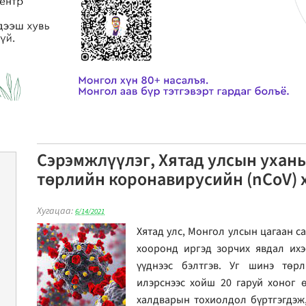
Сэрэмжлүүлэг, Хятад улсын ухань
төрлийн коронавирусийн (nCoV) 
Хугацаа:
6/14/2021
Хятад улс, Монгол улсын цагаан с
хооронд иргэд зорчих явдал ихэ
үүднээс бэлтгэв. Уг шинэ төр
илэрснээс хойш 20 гаруй хоног ө
халдварын тохиолдол бүртгэгдэж,