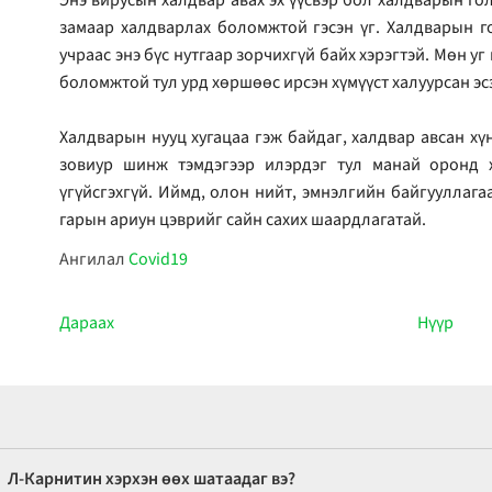
замаар халдварлах боломжтой гэсэн үг. Халдварын г
учраас энэ бүс нутгаар зорчихгүй байх хэрэгтэй. Мөн у
боломжтой тул урд хөршөөс ирсэн хүмүүст халуурсан эс
Халдварын нууц хугацаа гэж байдаг, халдвар авсан хүн
зовиур шинж тэмдэгээр илэрдэг тул манай оронд 
үгүйсгэхгүй. Иймд, олон нийт, эмнэлгийн байгууллага
гарын ариун цэврийг сайн сахих шаардлагатай.
Ангилал
Covid19
Дараах
Нүүр
Л-Карнитин хэрхэн өөх шатаадаг вэ?