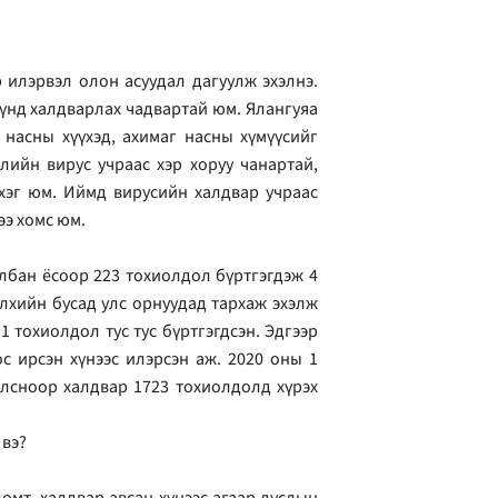
 илэрвэл олон асуудал дагуулж эхэлнэ.
 хүнд халдварлах чадвартай юм. Ялангуяа
насны хүүхэд, ахимаг насны хүмүүсийг
лийн вирус учраас хэр хоруу чанартай,
рхэг юм. Иймд вирусийн халдвар учраас
ээ хомс юм.
лбан ёсоор 223 тохиолдол бүртгэгдэж 4
элхийн бусад улс орнуудад тархаж эхэлж
1 тохиолдол тус тус бүртгэгдсэн. Эдгээр
ос ирсэн хүнээс илэрсэн аж. 2020 оны 1
сноор халдвар 1723 тохиолдолд хүрэх
 вэ?
омт, халдвар авсан хүнээс агаар дуслын